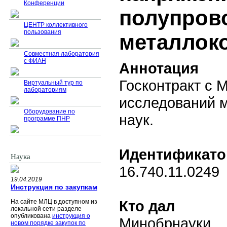
Конференции
полупров
ЦЕНТР коллективного
пользования
металлок
Совместная лаборатория
с ФИАН
Аннотация
Госконтракт с 
Виртуальный тур по
лабораториям
исследований 
Оборудование по
наук.
программе ПНР
Идентификато
Наука
16.740.11.0249
19.04.2019
Инструкция по закупкам
Кто дал
На сайте МЛЦ в доступном из
локальной сети разделе
опубликована
инструкция о
Минобрнауки
новом порядке закупок по