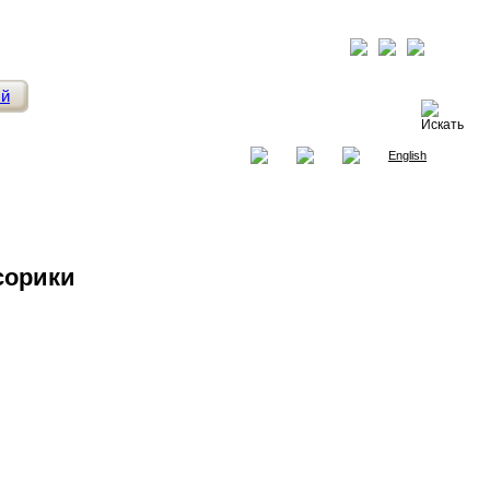
ый
English
сорики