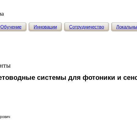
ва
Обучение
Инновации
Сотрудничество
Локальн
нты
етоводные системы для фотоники и сен
рович