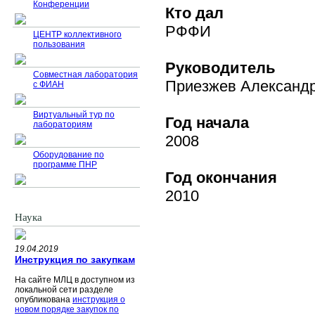
Конференции
Кто дал
РФФИ
ЦЕНТР коллективного
пользования
Руководитель
Совместная лаборатория
Приезжев Александ
с ФИАН
Виртуальный тур по
Год начала
лабораториям
2008
Оборудование по
программе ПНР
Год окончания
2010
Наука
19.04.2019
Инструкция по закупкам
На сайте МЛЦ в доступном из
локальной сети разделе
опубликована
инструкция о
новом порядке закупок по