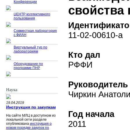
Конференции
свойства 
ЦЕНТР коллективного
пользования
Идентификато
Совместная лаборатория
11-02-00610-а
с ФИАН
Виртуальный тур по
лабораториям
Кто дал
РФФИ
Оборудование по
программе ПНР
Руководитель
Наука
Чиркин Анатол
19.04.2019
Инструкция по закупкам
Год начала
На сайте МЛЦ в доступном из
локальной сети разделе
2011
опубликована
инструкция о
новом порядке закупок по