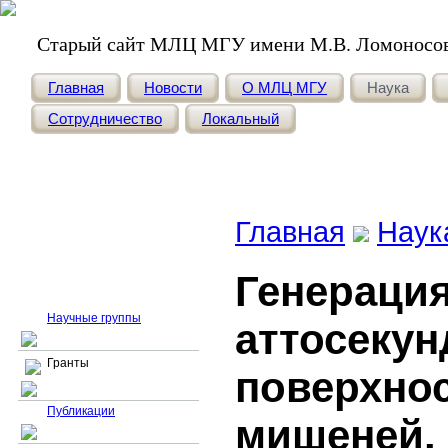
Старый сайт МЛЦ МГУ имени М.В. Ломоносо
Главная
Новости
О МЛЦ МГУ
Наука
Сотрудничество
Локальный
Главная
Наук
Генераци
Гранты
Научные группы
аттосеку
Гранты
поверхно
Публикации
мишеней.