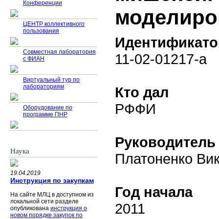
Конференции
моделиро
ЦЕНТР коллективного
пользования
Идентификато
Совместная лаборатория
11-02-01217-а
с ФИАН
Виртуальный тур по
лабораториям
Кто дал
РФФИ
Оборудование по
программе ПНР
Руководитель
Наука
Платоненко Ви
19.04.2019
Инструкция по закупкам
Год начала
На сайте МЛЦ в доступном из
локальной сети разделе
2011
опубликована
инструкция о
новом порядке закупок по